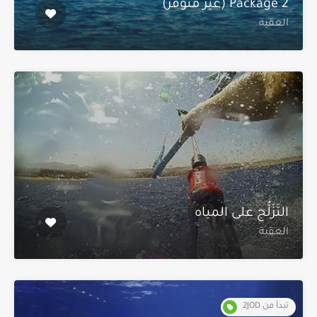
Package 2 (غير متوفر)
العقبة
التَزَلُّج على المياه
العقبة
تبدأ من 2JOD