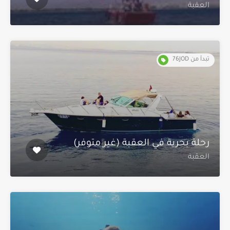
العقبة
تبدأ من 76JOD
رحلة بحرية في العقبة (غير متوفر)
العقبة