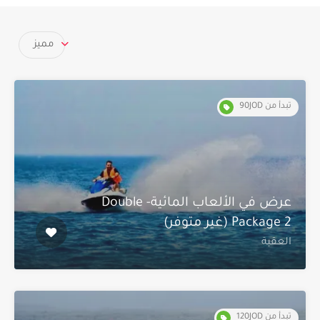
مميز
تبدأ من 90JOD
عرض في الألعاب المائية- Double
Package 2 (غير متوفر)
العقبة
تبدأ من 120JOD