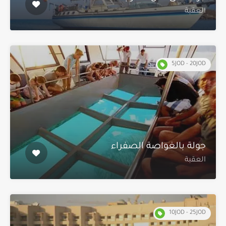
العقبة
5JOD - 20JOD
جولة بالغواصة الصفراء
العقبة
10JOD - 25JOD