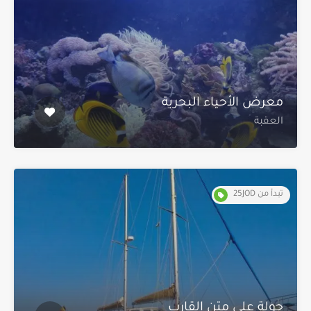
معرض الأحياء البحرية
العقبة
تبدأ من 25JOD
جولة على متن القارب