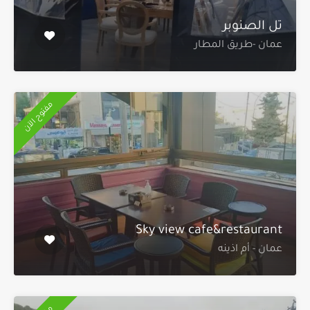
تل الصنوبر
عمان -طريق المطار
مفتوح الآن
Sky view cafe&restaurant
عمان - أم اذينه