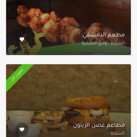
مطعم الدمشقي
السلط - وادي الشجرة
مفتوح الآن
مطاعم غصن الزيتون
السلط