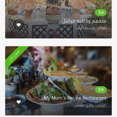
مطعم وكافيه فيصل
عمان - وسط البلد
مفتوح الآن
My Mom’s Recipe Restaurant
البتراء - وادي موسى