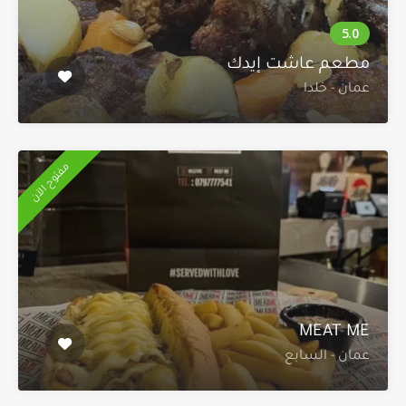
مطعم عاشت إيدك
عمان - خلدا
مفتوح الآن
MEAT ME
عمان - السابع