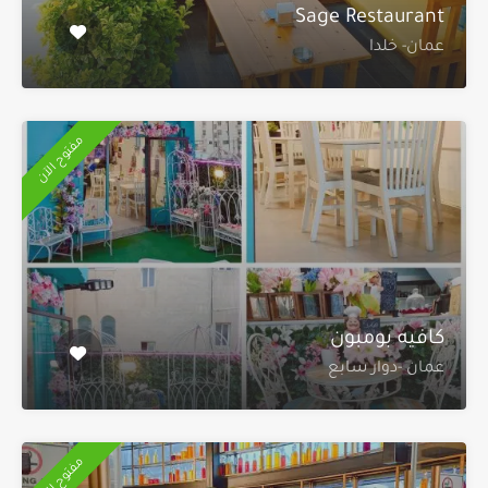
Sage Restaurant
عمان- خلدا
مفتوح الآن
كافيه بومبون
عمان -دوار سابع
مفتوح الآن