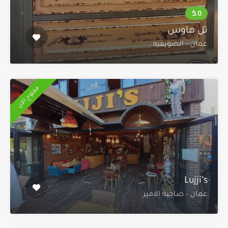
تل هاوس
عمان - الصويفيه
مفتوح الآن
Lujji’s
عمان - ضاحية الامير