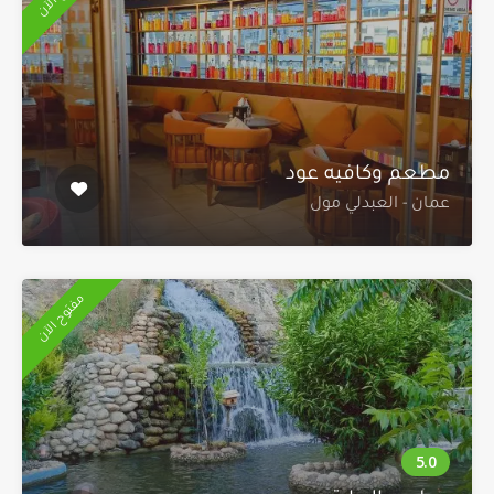
مطعم وكافيه عود
عمان - العبدلي مول
مفتوح الآن