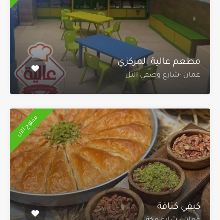
مطعم عالية المركزي
عمان -شارع وصفي التل
مفتوح الآن
كيفي كنافة