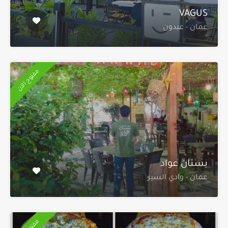
VAGUS
عمان - عبدون
مفتوح الآن
بستان عواد
عمان - وادي السير