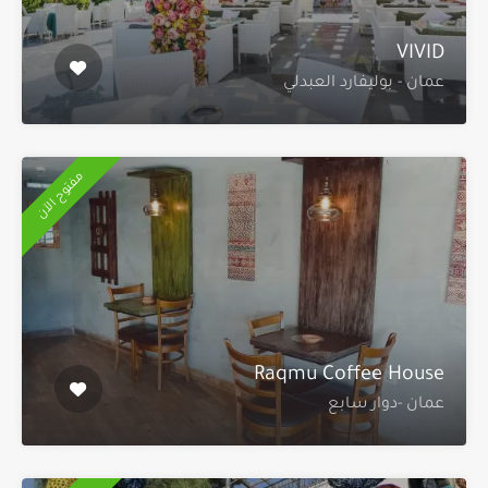
VIVID
عمان - بوليفارد العبدلي
مفتوح الآن
Raqmu Coffee House
عمان -دوار سابع