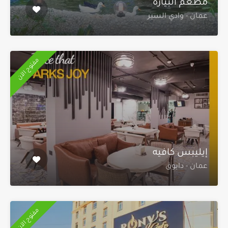
مطعم البيارة
عمان - وادي السير
مفتوح الآن
إيليبس كافيه
عمان - دابوق
مفتوح الآن