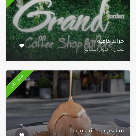
جراند كافيه
عمان - الدوار السابع
مفتوح الآن
مطعم ديب اند ديب