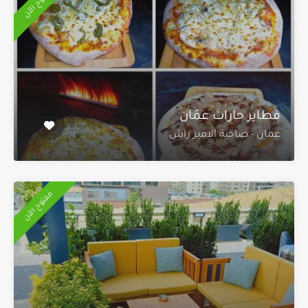
مفتوح الآن
فطاير حارات عمّان
عمان - ضاحية الامير راش
مفتوح الآن