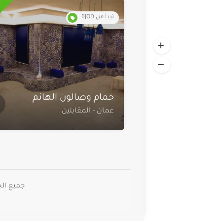
تبدأ من 6JOD
حمام وصالون الهانم
عمان - المقابلين
جميع الحقوق م