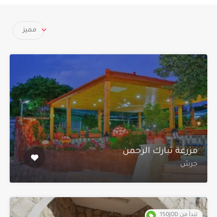
مميز
مزرعة تبارك الرحمن
جرش
تبدأ من 150JOD