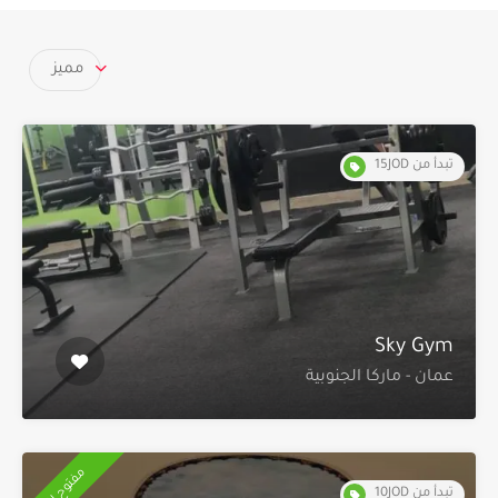
مميز
تبدأ من 15JOD
Sky Gym
عمان - ماركا الجنوبية
مفتوح الآن
تبدأ من 10JOD