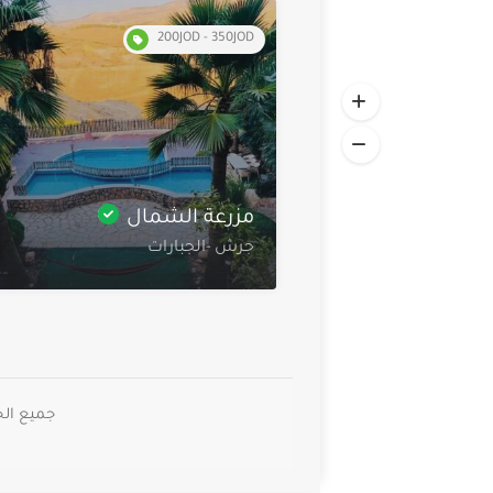
200JOD - 350JOD
مزرعة الشمال
جرش -الجبارات
جميع الحقوق م