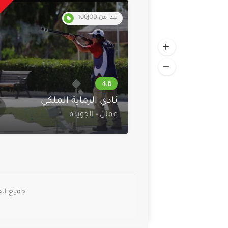
تبدأ من 100JOD
نادي الرماية الملكي
عمان - الجويدة
جميع الحقوق م