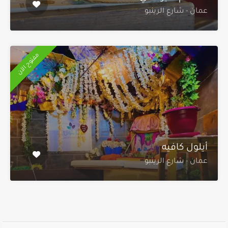
عمان - شارع الرينبو
مفتوح الآن
أيلول كافيه
عمان - شارع الرينبو