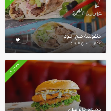
منقوشة صح النوم
عمان - شارع الرينبو
مفتوح الآن
مطعم فاير فلاي