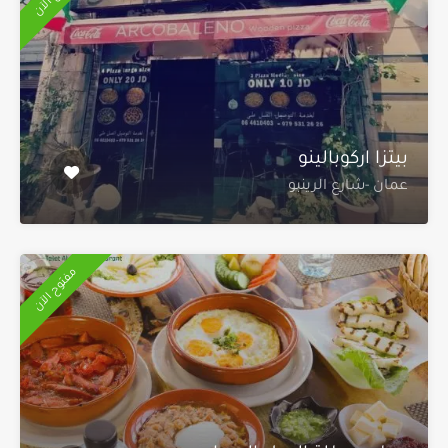
بيتزا اركوبالينو
عمان -شارع الرينبو
مفتوح الآن