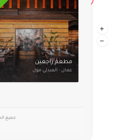
مطعم راجعين
عمان - العبدلي مول
جميع الحقوق م