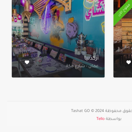
مفتوح الآن
أزكدنيا
عمان - شارع مكة
حفوظة 2024 © Tashat GO
بواسطة
Tello