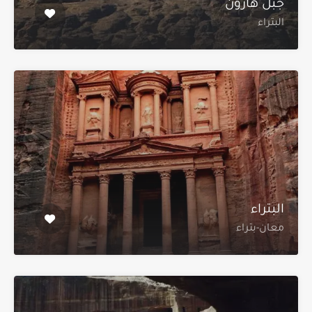
جبل هارون
البتراء
البتراء
معان-بتراء