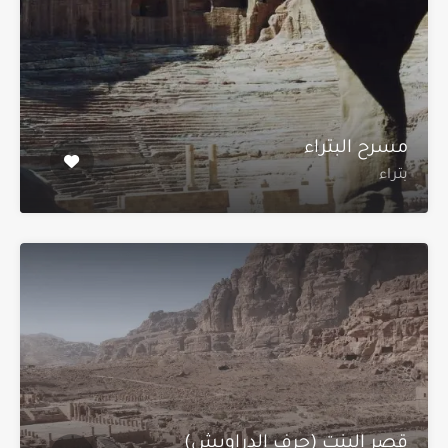
مسرح البتراء
بتراء
قصر البنت (جرف الدراويش)