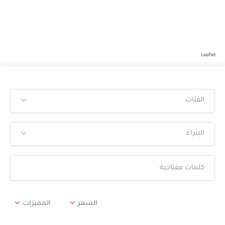
Leaflet
الفئات
البتراء
السعر
المميزات