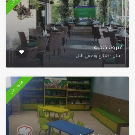
ڤيرونا كافيه
عمان - شارع وصفي التل
مفتوح الآن