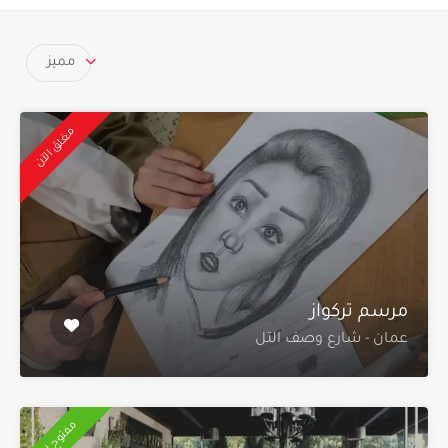
مميز
مغلق الآن
مرسم تركواز
عمان - شارع وصف التل
مفتوح الآن