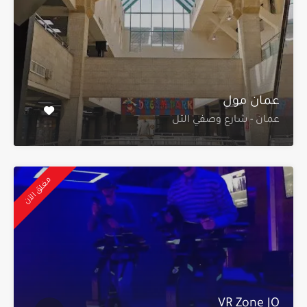
عمان مول
عمان - شارع وصفي التل
مغلق الآن
VR Zone JO