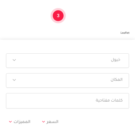
3
Leaflet
خيول
المكان
السعر
المميزات