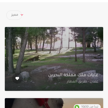
مميز
غابات ملك مملكة البحرين
عمان - طريق المطار
تبدأ من 10JOD