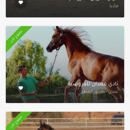
مأدبا
مفتوح الآن
نادي غمدان للفروسية
عمان - طريق المطار
مفتوح الآن