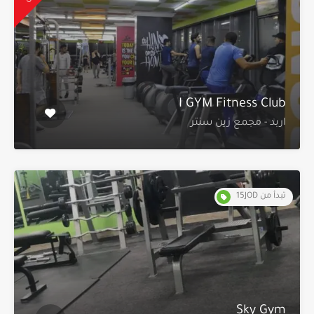
I GYM Fitness Club
اربد - مجمع زين سنتر
تبدأ من 15JOD
Sky Gym