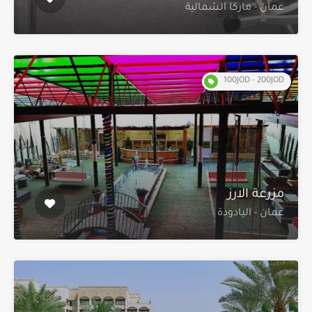
عمان - ماركا الشمالية
100JOD - 200JOD
مزرعة الارز
عمان - اليادودة