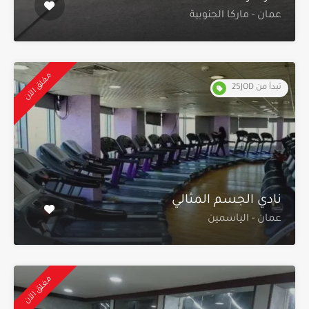
عمان - ماركا الجنوبية
مغلق الآن
تبدأ من 25JOD
نادي الجسم المثالي
عمان - الياسمين
مغلق الآن