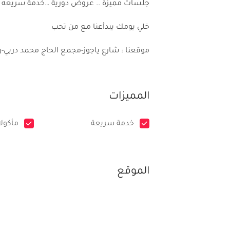
جلسات مميزة .. عروض دورية …خدمة سريعه
خلي يومك يبدأعنا مع من تحب
موقعنا : شارع ياجوز-مجمع الحاج محمد دربي-رقم
المميزات
خدمة سريعة
مأكول
الموقع