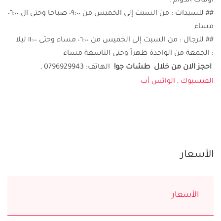
أوقات الدوام :
## للسيدات : من السبت إلى الخميس من ٠٩:٠٠ صباحا وحتى ال ٠٦:٠٠
مساء
## للرجال : من السبت إلى الخميس من ٠٦:٠٠ مساء وحتى ١١:٠٠ ليلا
: الجمعة من الواحدة ظهراً وحتى التاسعة مساء
احجز الان من خلال طشات جو
!
الهاتف: 0796929943 ,
الفيسبوك
,
الواتس أب
الأسعار
الأسعار