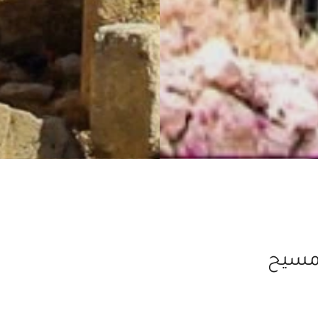
لمسيح