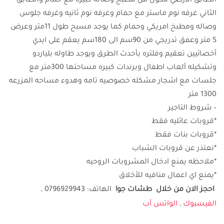
الطابق الأرضي مكون من مطبخ وصاله كبيره مع حمام والطابق
الثاني غرفه نوم ماستر مع حمام وغرفه نوم ثانيه وغرفه جلوس
وصاله ومطبخ امريكي وحمام كما يوجد مسبح طول 11متر وعرض
5 متر وعمق تدريجي من 90سم الى 180سم يعقم على ايدي
أخصائيين تعقيم وفلتره بأحدث الطرق ويوجد طاوله بلياردو
وتشكيله ألعاب اطفال وبرندات كبيره مساحتها 300متر مع
جلسات مع اشجار مشكله خصوصيه تامه وهدوء مساحه المزرعه
1300 متر
– شروط التاجير
*قروبات عائليه فقط
*قروبات بنات فقط
*نعتذر عن قروبات الشباب
*ملاحظه يمنع ادخال المشروبات الروحيه
*يمنع اي اعمال منافيه للأخلاق
احجز الان من خلال طشات جو
!
الهاتف: 0796929943 ,
الفيسبوك
,
الواتس أب