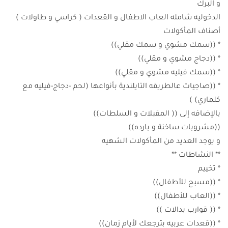
و البرك
الدخوليه شامله العاب الاطفال و القعدات ( كراسي و طاولات )
أصناف المأكولات
* ((سمك مشوي و سمك مقلي))
* ((دجاج مشوي و مقلي))
* ((سمك فيليه مشوي و مقلي))
* ((صاجيات عالطريقه التايلندية بأنواعها (لحم -دجاج-فيليه مع
كلماري) )
بالإضافه إلى (( المقبلات و السلطات))
((مشروبات ساخنة و بارده))
و يوجد العديد من المأكولات الشهيه
** النشاطات **
* تخييم
* ((مسبح للأطفال))
* ((العاب للأطفال))
* (( قوارب بدالات ))
* ((قعدات عربيه بترجعك لأيام زمان))