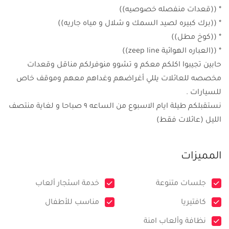
* ((قعدات منفصله خصوصيه))
* ((برك كبيره لصيد السمك و شلال و مياه جاريه))
* ((كوخ مطل))
* ((العباره الهوائية zeep line))
حابين تجيبوا اكلكم معكم و تشوو منوفرلكم مناقل وقعدات
مخصصه للعائلات يللي أغراضهم وغداهم معهم وموقف خاص
للسيارات .
نستقبلكم طيلة ايام الاسبوع من الساعه ٩ صباحا و لغاية منتصف
الليل (عائلات فقط)
المميزات
جلسات متنوعة
خدمة اسئجار ألعاب
كافتيريا
مناسب للأطفال
نظافة وألعاب امنة