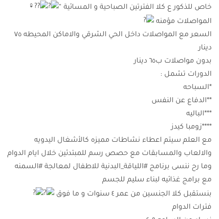
خاص للذكور ع كلا الفترتين الصباحية و المسائية “
المواصلات مؤمنه
السعر مع المواصلات داخل الحي الشرقي والاماكن المحيطه ٧٥
دينار
بدون مواصلات ب٦٥ دينار
الدورات تشمل :
*السباحه
**الدفاع عن النفس
***الباليه
****زومبا كيدز
مع العلم سيتم اعطاء نشاطات مميزه كالأشغال اليدويه
والالعاب والمسابقات مع حصص رسم للمبتدئين خلال ايام الدوام
وما رح ننسى برنامج #اللياقة_البدنية للاطفال لمعالجة #السمنه
مع برامج غذائيه لبناء سليم للجسم
بنستقبل كلا الجنسين من عمر ٤ سنوات و ما فوق
فترات الدوام