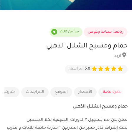
رياضة
,
سباحة وغوص
تبدأ من 2JOD
حمام ومسبح الشلال الذهبي
اربد
5.0
(مراجعة)
نظرة عامة
الأسعار
الموقع
المراجعات
شاركنا ر
حمام ومسبح الشلال الذهبي
نعلن عن بدء تسجيل #الدورات_الصيفية لكلا الجنسين
تحت إشراف كادر مميز من المدربين ” مدربة خاصة للإناث و مدرب