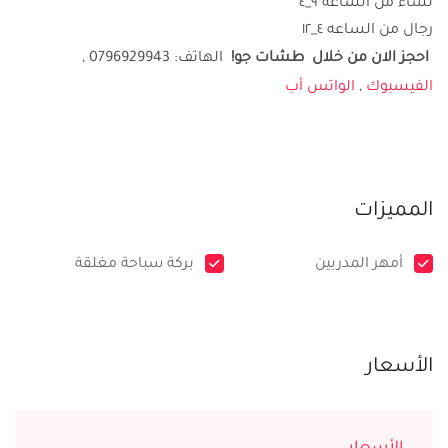
نساء من الساعه ٩_٤
رجال من الساعه ٤_١٢
احجز الان من خلال طشات جو
!
الهاتف: 0796929943 ,
الفيسبوك
,
الواتس أب
المميزات
أمهر المدربين
بركة سباحة مغلقة
الأسعار