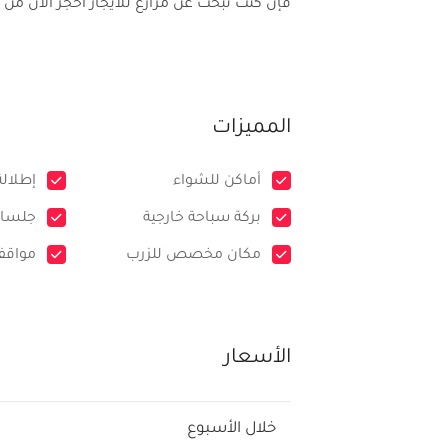
فإن كنت تبحث عن مزارع للايجار احجز الان من خلا
المميزات
أماكن للشواء
إطلالة
بركة سباحة خارجية
جلسات
مكان مخصص للزرب
مواقف
الأسعار
خلال الأسبوع