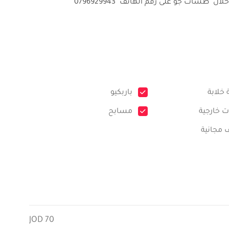
ل طشات جو على رقم الهاتف 0796929943
 خلابة
باربكيو
 خارجية
مسابح
 مجانية
70 JOD