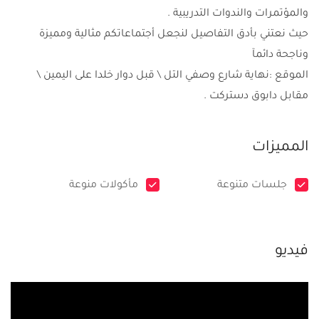
والمؤتمرات والندوات التدريبية .
حيث نعتني بأدق التفاصيل لنجعل أجتماعاتكم مثالية ومميزة
وناجحة دائمآ
الموقع :نهاية شارع وصفي التل \ قبل دوار خلدا على اليمين \
مقابل دابوق دستركت .
المميزات
جلسات متنوعة
مأكولات منوعة
فيديو