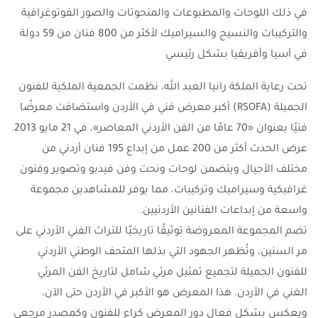
في ذلك اللوحات والمطبوعات والمنحوتات والصور الفوتوغرافية
والتركيبات والنسيج والسيراميك لأكثر من 800 فنان من 59 دولة
في آسيا وأفريقيا بشكل رئيسي
تحت رعاية الملكة رانيا العبد الله، نظمت الجمعية الملكية للفنون
الجميلة (RSOFA) أكبر معرض فني في الأردن واستضافت معرضًا
فنيًا بعنوان «70 عامًا من الفن الأردني المعاصر»، في 21 مايو 2013.
عرض الحدث أكثر من 200 عمل من إبداع 195 فنان أردني من
مختلف الأجيال ويتضمن لوحات ونحت وفن فيديو وتصوير وفنون
غرافيكية وسيراميك وتركيبات، مما يوفر للمشاهدين مجموعة
واسعة من إبداعات الفنانين الأردنيين.
تضم المجموعة المعروضة توثيقًا تاريخيًا للتراث الفني الأردني على
مر السنين، وتُظهر الجهود التي بذلها المتحف الوطني الأردني
للفنون الجميلة لتجميع تمثيل مرئي شامل لتاريخ الفن المرئي
الغني في الأردن. هذا المعرض هو الأكبر في الأردن حتى الآن،
ويعكس بشكل فعال دور المعرض كراعٍ للفنون وكمصدر مرجعي