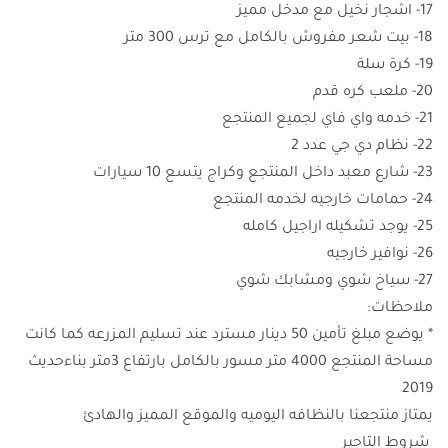
17- اشجار نخيل مع مدخل مميز
18- بيت شعر مفروش بالكامل مع ترس 300 متر
19- كرة سلة
20- ملعب كره قدم
21- خدمه واي فاي لجميع المنتجع
22- نظام دي جي عدد 2
23- شارع معبد داخل المنتجع وكراج يتسع 10 سيارات
24- حمامات خارجيه لخدمه المنتجع
25- يوجد تشكيله اراجيل كامله
26- نوافير خارجيه
27- سياخ شوي ومشابك شوي
ملاحظات:
* يوضع مبلغ تأمين 50 دينار مسترد عند تسليم المزرعه كما كانت
مساحة المنتجع 4000 متر مسور بالكامل بارتفاع 3متر بناءحديث
2019
يمتاز منتجعنا بالنظافه اليوميه والموقع المميز والهادئ
شروط التاجير