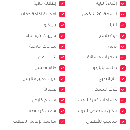
إضاءة ليلية
إطلالة خلابة
السعة: 20 شخص
امكانية اقامة حفلات
انترنت
باربكيو
بيت شعر
تدريبات كرة سلة
ترس
ساحات خارجية
سهرات مسائية
شلال ماء
طاولة بلياردو
طاولة تنس
غاز للطبخ
غرف تغيير ملابس
غرف للمبيت
غسالة
مساحات كبيرة للعب
مسبح خارجي
مكان مخصص للزرب
ملعب كرة قدم
مناسب للأطفال
مناسبة لإقامة الحفلات