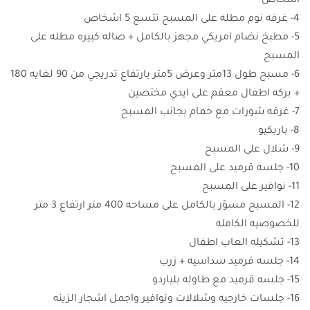
اشخاص
4- غرفه نوم مطله على المسبح تتسع 5 اشخاص
5- مطبخ نضام امريكي مجهز بالكامل + صاله كبيره مطله على
المسبح
6- مسبح طول 13متر وعرض 5متر بارتفاع تدريجي من 90 لغايه 180
+ بركه اطفال معقم على ايدي مختصين
7- غرفه شورات مع حمام بجانب المسبح
8- باربكيو
9- شلال على المسبح
10- جلسه قرميد على المسبح
11- نوافير على المسبح
12- المسبح مسوّر بالكامل على مساحه 400 متر ارتفاع 3 متر
للخصوصيه الكامله
13- تشكيله العاب اطفال
14- جلسه قرميد سداسيه + زرب
15- جلسه قرميد مع طاوله بلياردو
16- جلسات خارجيه وشلالات ونوافير واجمل اشجار الزينه