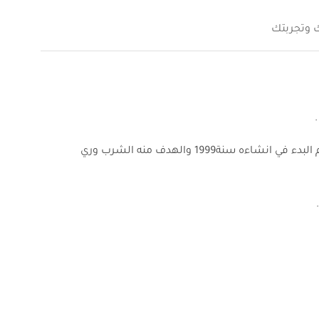
ك وتجربتك
تبلغ سعته التخزينية 29.8 مليون متر مكعب، تم البدء في انشاءه سنة1999 والهدف منه الشرب وري