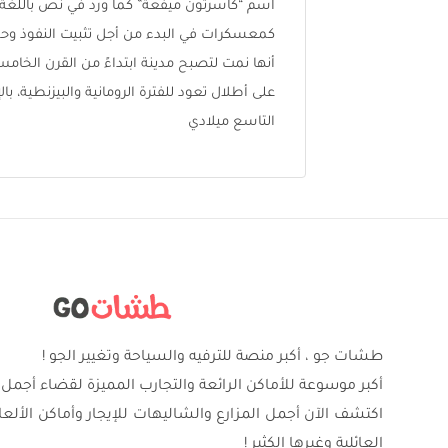
اسم “كاسرتون ميفعة” كما ورد في نص باللغة 
كمعسكرات في البدء من أجل تثبيت النفوذ وحماي
أنها نمت لتصبح مدينة ابتداءً من القرن الخامس
على أطلال تعود للفترة الرومانية والبيزنطية، با
التاسع ميلادي
طشات جو ، أكبر منصة للترفيه والسياحة وتغيير الجو !
أكبر موسوعة للأماكن الرائعة والتجارب المميزة لقضاء أجمل 
اكتشف الآن أجمل المزارع والشاليهات للإيجار وأماكن الألع
العائلية وغيرها الكثير !