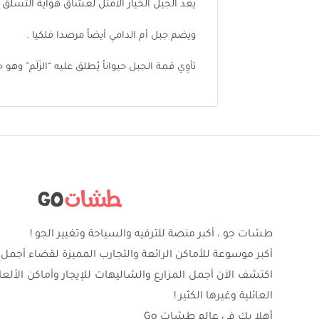
يعد الجيل الخيار الأمثل لعشاق هواية التسلق
ويضم جبل أم الدامي أيضاً مرصدا فلكيا .
تأوِي قمة الجبل حيواناً يُطلق عليه “الزَلَم” وهو 
طشات جو ، أكبر منصة للترفيه والسياحة وتغيير الجو !
أكبر موسوعة للأماكن الرائعة والتجارب المميزة لقضاء أجمل 
اكتشف الآن أجمل المزارع والشاليهات للإيجار وأماكن الألع
العائلية وغيرها الكثير !
أهلا بك في عالم طشات Go