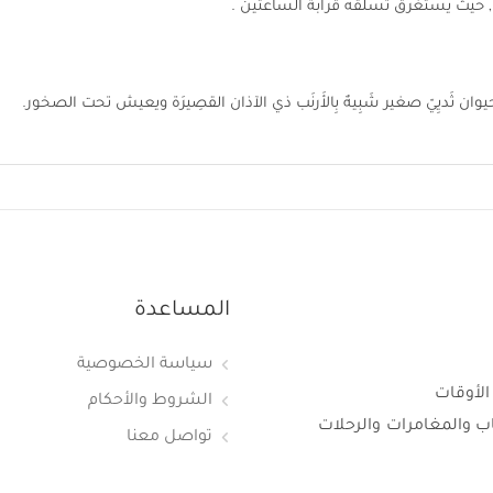
 , حيث يستغرق تسلقه قرابة الساعتين .
حيوان ثَديِيّ صغير شَبِيهٌ بِالأَرنَب ذي الآذان القصِيرَة ويعيش تحت الصخور.
المساعدة
سياسة الخصوصية
الأوقات
الشروط والأحكام
اب والمغامرات والرحلات
تواصل معنا