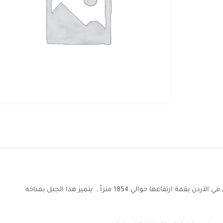
يقع جبل ام الدامي في وادي رم وهو أطول جبل في الأردن بقمة ارتفاعها حوالي 1854 متراً , يتميز هذا الجبل بمناخه