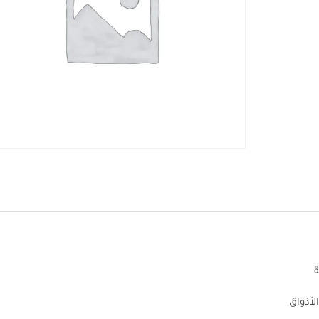
ة
لأذواق