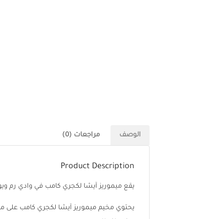
الوصف
مراجعات (0)
Product Description
يقع ميموريز آيشا لكجري كامب في وادي رم وي
يحتوي مخيم ميموريز آيشا لكجري كامب على مر