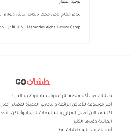
بوفيه إفطار
يتوفر حمّام خاص مجهز بالكامل بدش ولوازم ال
Memories Aicha Luxury Camp الخيار الأول لكم لقضاء أمتع الأوقات
طشات جو ، أكبر منصة للترفيه والسياحة وتغيير الجو !
أكبر موسوعة للأماكن الرائعة والتجارب المميزة لقضاء أجمل 
اكتشف الآن أجمل المزارع والشاليهات للإيجار وأماكن الألع
العائلية وغيرها الكثير !
أهلا بك في عالم طشات Go