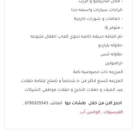
– مكان للباربيكيو و الزرب
-كراجات سيارات واسعه جدا
– حمامات و شورات خارجية
– متوفر dj
-تم اضافه حديقه خاصه تحوي العاب اطفال متنوعه
-طاوله بلياردو
-طاوله تنس
-ترامبولين
المزرعه ذات خصوصية تامة
المزرعه تتسع لاكثر من ٥٠ شخصاً و تصلح لإقامة حفلات
عيد الميلاد و حفلات التخرج و حفلات موظفي الشركات
احجز الان من خلال طشات جو
!
الهاتف: 0796929943 ,
الفيسبوك
,
الواتس أب