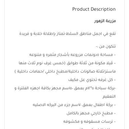
Product Description
مزرعة الزهور
تقع في اجمل مناطق السلط-تمتاز بإطلالة خلابة و فريدة
تتكون من :-
– مساحة ٥دونمات مزروعه بأشجار مثمره و متنوعه
– ڤيلا مكونة من ثلاثة طوابق (خمس غرف نوم ثلاث منها
ماستر/ثلاثة صالونات داخلية/مطبخ داخلي /حمامات داخلية )
– كل غرفه تحتوي عل مكيف
-بركة سباحة ٥*١٢م بعمق ١٥٠سم مجهز بكافة اجهزه الفلترة و
التعقيم
– بركة اطفال بعمق ٧٠سم جزء من البركه الاصليه
– مطبخ خارجي مجهز بالكامل
– ترسات مسقوفه و مكشوفه