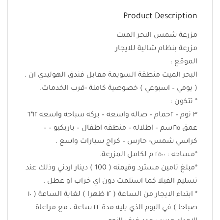
Product Description
مزرعة شمس البحر الميت
مزرعة بنظام شالية للايجار
الموقع :
البحر الميت منطقة السويمة مقابل فندق الهوليدي ان .
( يومي – اسبوعي ) خصوصية كاملة -قرب الخدمات.
* تتكون :
٣ نوم – ٢حمام – صاله واسعه – بركه سباحه واسعه ١٢*٦
عمق ١٦٥سم – اطلاله – منطقه اطفال – باربكيو – –
كراسي شمس- حارس – كراج سيارات واسع .
*مساحه : ٢٥٠٠ م لكامل المزرعة.
*مبلغ تامين مسترد وقيمته ( 100 ) دينار اردني وذلك عند
تسليم الفيلا كما استلمت دون اي خراب او عطل .
* ابتداء الايجار من الساعة ( ١٢ ظهرا ) لغاية الساعة ( ١٠
صباحا ) في اليوم الذي يليه مدة ٢٢ ساعة ، مع مراعاة