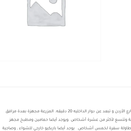
مزرعة صالح القيسي للإيجار اليومي تقع في شارع الأردن و تبعد عن دوار الداخليه 20 دقيقه. المزرعة مجهزة بعدة مرافق
فة وتتسع لأكثر من عشرة أشخاص .ويوجد أيضا حمامين ومطبخ مجهز
 وطاولة سفرة لخمس أشخاص. يوجد أيضا باربكيو خارجي للشواء , وصاجية