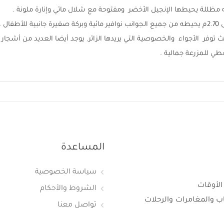
مظللة يحيطها الإنجيل الأخضر ومفتوحة مع شلال مائي وإنارة ملونة .
يوجد أيضا مسبح 6م * 12م وبعمق من 1م وحتى 2.70م يحيطه من جميع الجوانب نوافير مائية وبركة صغيرة جانبية للأطفال .
 توفر الأجواء والخصوصية التي يريدها الزائر. يوجد أيضا العديد من أشجار
عطي للمزرعة جمالية .
المساعدة
سياسة الخصوصية
الأوقات
الشروط والأحكام
اب والمغامرات والرحلات
تواصل معنا