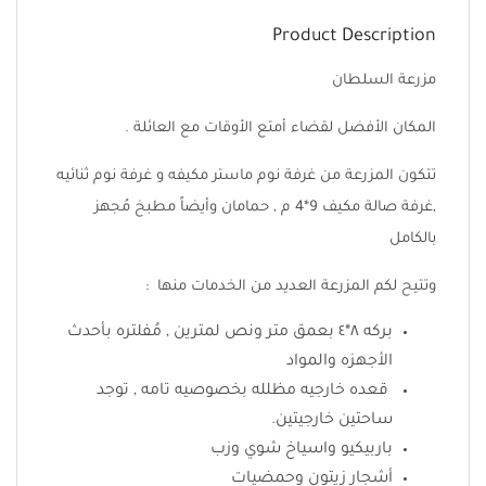
Product Description
مزرعة السلطان
المكان الأفضل لقضاء أمتع الأوقات مع العائلة .
تتكون المزرعة من غرفة نوم ماستر مكيفه و غرفة نوم ثنائيه
,غرفة صالة مكيف 9*4 م , حمامان وأيضاً مطبخ مُجهز
بالكامل
وتتيح لكم المزرعة العديد من الخدمات منها :
بركه ٨*٤ بعمق متر ونص لمترين , مُفلتره بأحدث
الأجهزه والمواد
قعده خارجيه مظلله بخصوصيه تامه , توجد
ساحتين خارجيتين.
باربيكيو واسياخ شوي وزب
أشجار زيتون وحمضيات