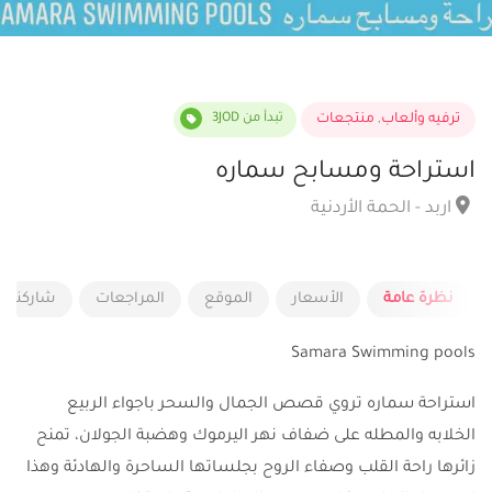
ترفيه وألعاب
,
منتجعات
تبدأ من 3JOD
استراحة ومسابح سماره
اربد - الحمة الأردنية
نظرة عامة
الأسعار
الموقع
المراجعات
شاركنا ر
Samara Swimming pools
استراحة سماره تروي قصص الجمال والسحر باجواء الربيع
الخلابه والمطله على ضفاف نهر اليرموك وهضبة الجولان، تمنح
زائرها راحة القلب وصفاء الروح بجلساتها الساحرة والهادئة وهذا