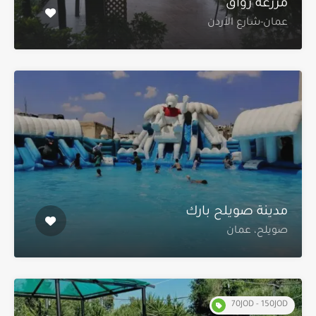
مزرعة رواق
عمان-شارع الأردن
مدينة صويلح بارك
صويلح، عمان
70JOD - 150JOD