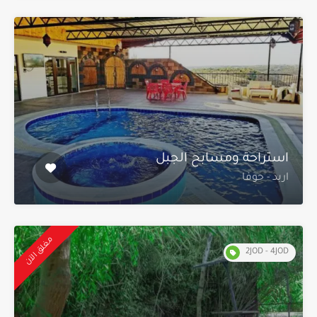
استراحة ومسابح الجبل
اربد - حوفا
مغلق الآن
2JOD - 4JOD