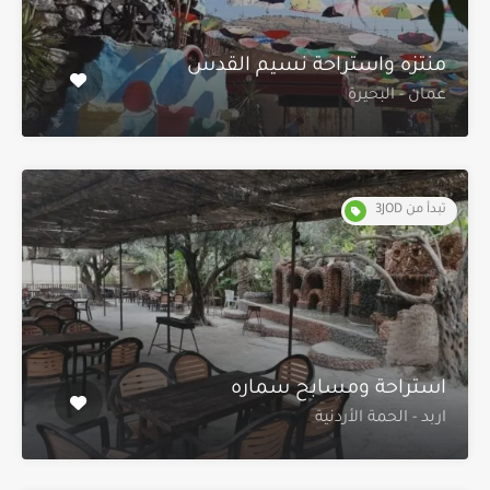
منتزه واستراحة نسيم القدس
عمان - البحيرة
تبدأ من 3JOD
استراحة ومسابح سماره
اربد - الحمة الأردنية