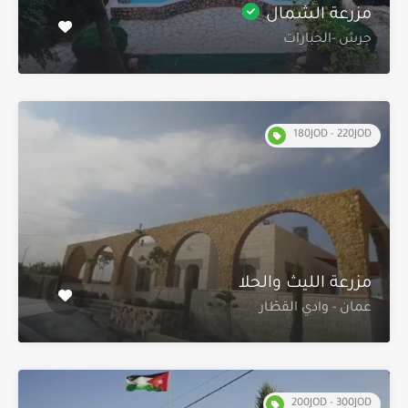
مزرعة الشمال
جرش -الجبارات
180JOD - 220JOD
مزرعة الليث والحلا
عمان - وادي القطّار
200JOD - 300JOD