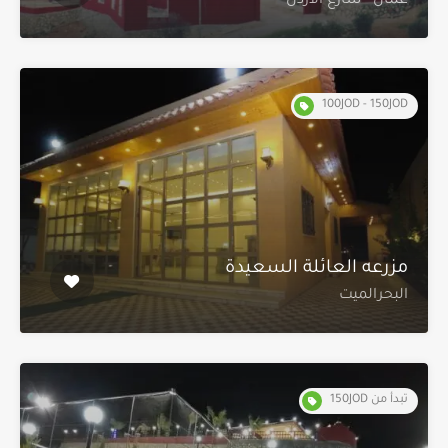
عمان - شارع الأردن
100JOD - 150JOD
مزرعه العائلة السعيدة
البحرالميت
تبدأ من 150JOD