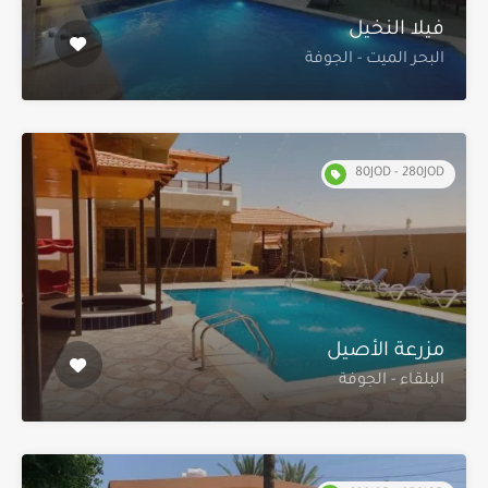
فيلا النخيل
البحر الميت - الجوفة
80JOD - 280JOD
مزرعة الأصيل
البلقاء - الجوفة