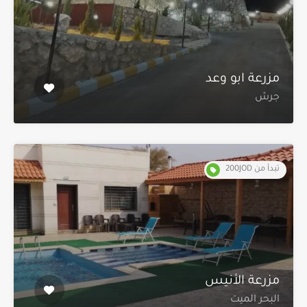
مزرعة ابو وعد
جرش
تبدأ من 200JOD
مزرعة الأنيس
البحر الميت