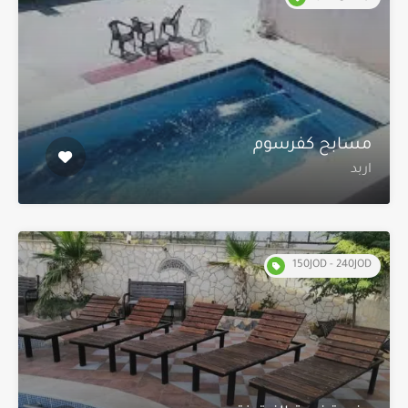
مسابح كفرسوم
اربد
150JOD - 240JOD