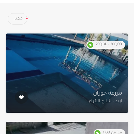
مميز
200JOD - 300JOD
مزرعة حوران
اربد - شارع البتراء
تبدأ من 1JOD