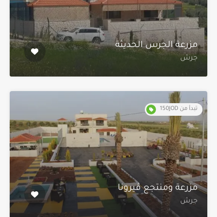
مزرعة الجرس الحديثة
جرش
تبدأ من 150JOD
مزرعة ومنتجع ڤيرونا
جرش