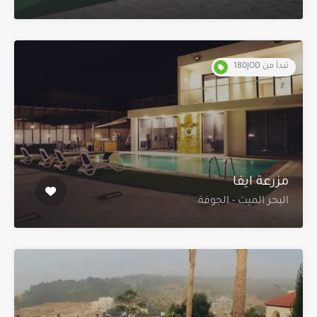
تبدأ من 180JOD
البحر الميت - الجوفة