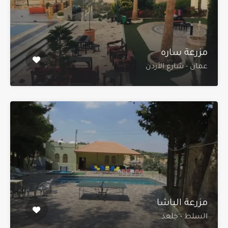
مزرعة ساره
عمان - شارع الأردن
مزرعة الباشا
السلط - جلعد