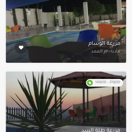
مزرعة الوسام
مأدبا - ام العمد
140JOD - 210JOD
مزرعة طلة السد