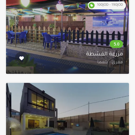
100JOD - 190JOD
مزرعة القشطة
مفرق - بلعما