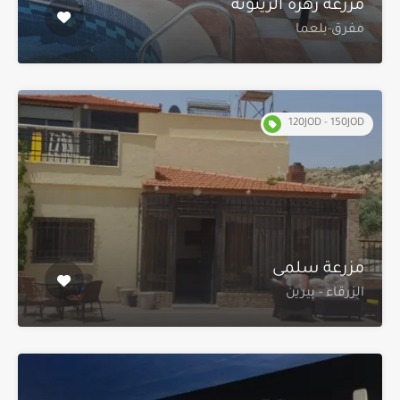
مزرعة زهرة الزيتونة
مفرق-بلعما
120JOD - 150JOD
مزرعة سلمى
الزرقاء - بيرين