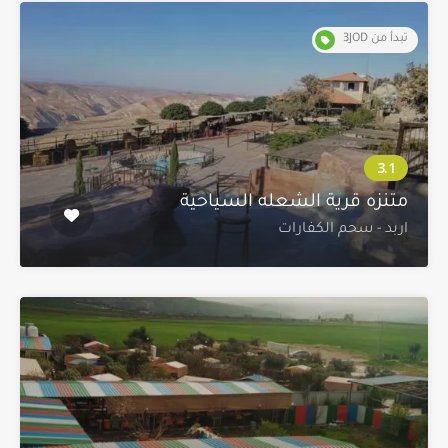
تبدأ من 3JOD
متنزه قرية الشعله السياحية
اربد - سحم الكفارات