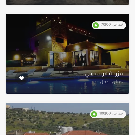
تبدأ من 70JOD
مزرعة ابو سامي
جرش - دحل
تبدأ من 100JOD