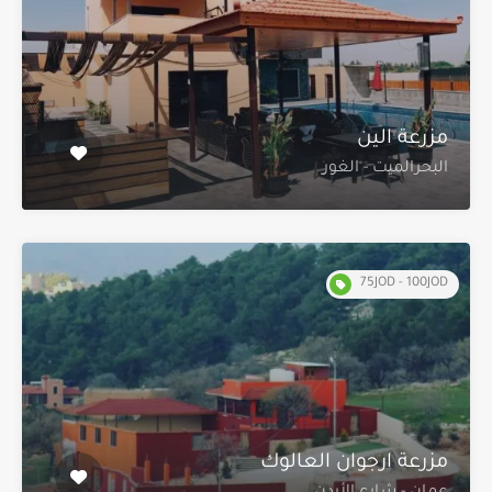
مزرعة الين
البحرالميت - الغور
75JOD - 100JOD
مزرعة ارجوان العالوك