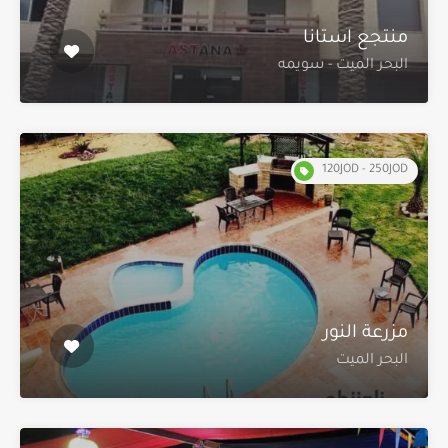
منتجع استانا
البحر الميت - سويمه
120JOD - 250JOD
مزرعة النور
البحر الميت