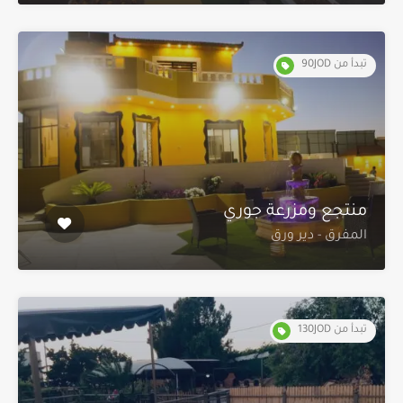
تبدأ من 90JOD
منتجع ومزرعة جوري
المفرق - دير ورق
تبدأ من 130JOD