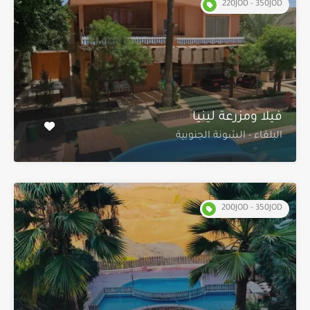
220JOD - 350JOD
فيلا ومزرعة لينيا
البلقاء - الشونة الجنوبية
200JOD - 350JOD